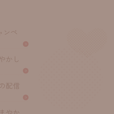
ャンペ
まやかし
の配信
まやか